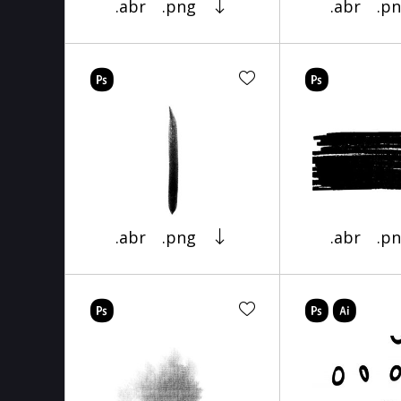
.abr
.png
.abr
.p
.abr
.png
.abr
.p