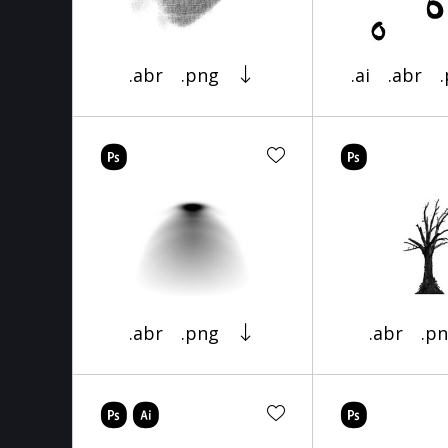
.abr
.png
.ai
.abr
.abr
.png
.abr
.p