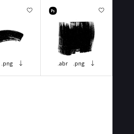
.png
.abr
.png