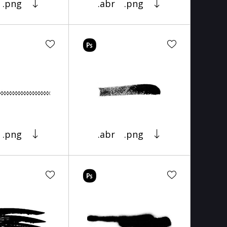
.png
.abr
.png
.png
.abr
.png