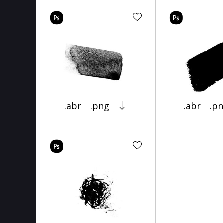
.abr
.png
.abr
.p