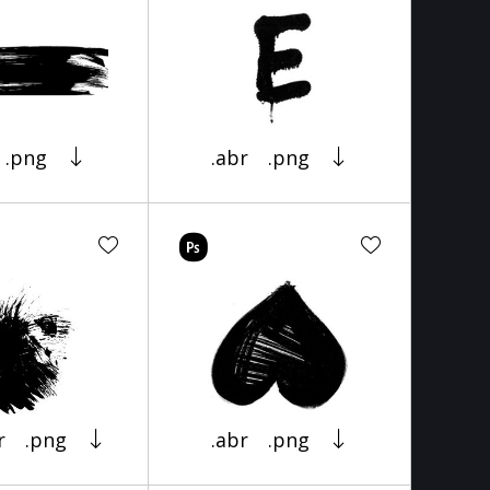
.png
.abr
.png
r
.png
.abr
.png