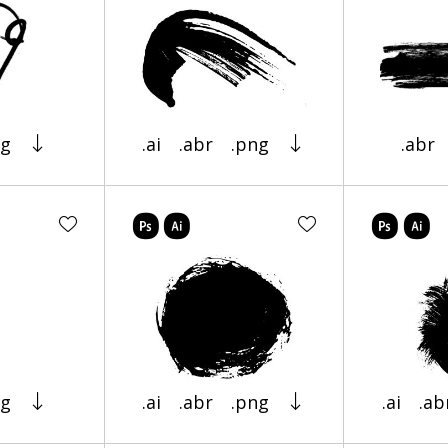
ng
.ai
.abr
.png
.abr
ng
.ai
.abr
.png
.ai
.ab