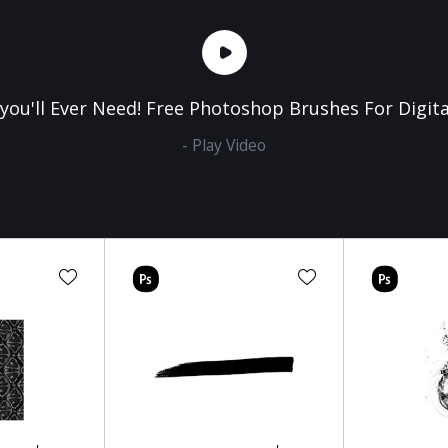
l you'll Ever Need! Free Photoshop Brushes For Digita
- Play Video