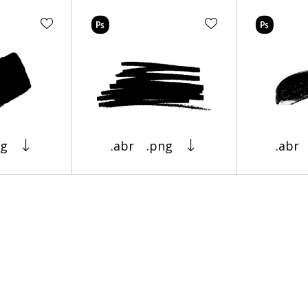
ng
.abr
.png
.abr