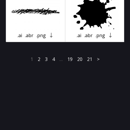
.ai
.abr
.png
.ai
.abr
.png
1
2
3
4
…
19
20
21
>